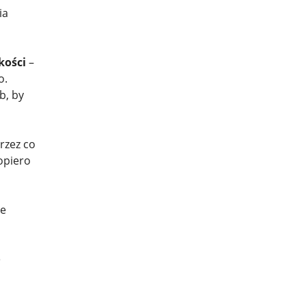
ia
kości
–
o.
b, by
przez co
opiero
le
e