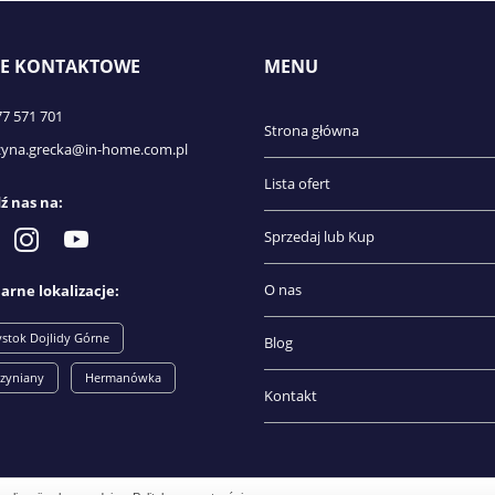
E KONTAKTOWE
MENU
77 571 701
Strona główna
zyna.grecka@in-home.com.pl
Lista ofert
ź nas na:
Sprzedaj lub Kup
O nas
arne lokalizacje:
ystok Dojlidy Górne
Blog
zyniany
Hermanówka
Kontakt