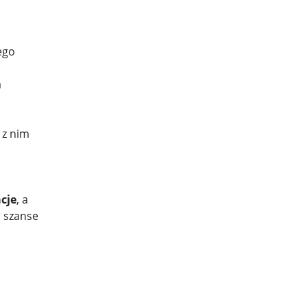
ego
a
 z nim
cje
, a
a szanse