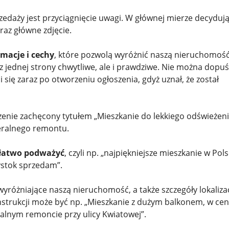
edaży jest przyciągnięcie uwagi. W głównej mierze decyduj
raz główne zdjęcie.
macje i cechy
, które pozwolą wyróżnić naszą nieruchomoś
 jednej strony chwytliwe, ale i prawdziwe. Nie można dopuś
 się zaraz po otworzeniu ogłoszenia, gdyż uznał, że został
enie zachęcony tytułem „Mieszkanie do lekkiego odświeżeni
neralnego remontu.
 łatwo podważyć
, czyli np. „najpiękniejsze mieszkanie w Pols
łystok sprzedam”.
różniające naszą nieruchomość, a także szczegóły lokalizacj
onstrukcji może być np. „Mieszkanie z dużym balkonem, w ce
alnym remoncie przy ulicy Kwiatowej”.