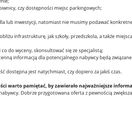
nie;
 piwnicy, czy dostępności miejsc parkingowych;
edla lub inwestycji, natomiast nie musimy podawać konkretn
obliżu infrastrukturę, jak szkoły, przedszkola, a także miejsc
 co do wyceny, skonsultować się ze specjalistą;
to cenną informacją dla potencjalnego nabywcy będą związane
ć dostępna jest natychmiast, czy dopiero za jakiś czas.
ści warto pamiętać, by zawierało najważniejsze informa
ę nabywcy. Dobrze przygotowana oferta z pewnością zwiększ