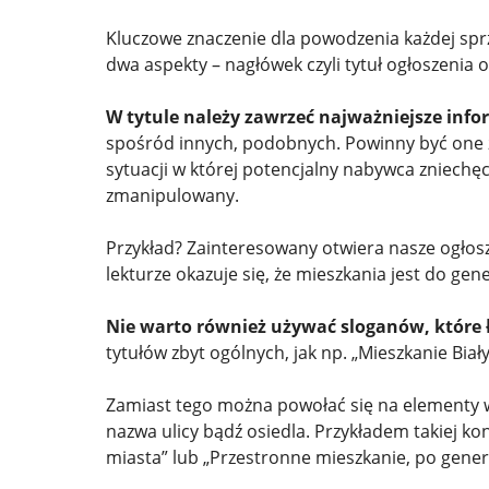
Kluczowe znaczenie dla powodzenia każdej sprz
dwa aspekty – nagłówek czyli tytuł ogłoszenia o
W tytule należy zawrzeć najważniejsze infor
spośród innych, podobnych. Powinny być one z
sytuacji w której potencjalny nabywca zniechęci
zmanipulowany.
Przykład? Zainteresowany otwiera nasze ogłosz
lekturze okazuje się, że mieszkania jest do ge
Nie warto również używać sloganów, które
tytułów zbyt ogólnych, jak np. „Mieszkanie Bia
Zamiast tego można powołać się na elementy wy
nazwa ulicy bądź osiedla. Przykładem takiej k
miasta” lub „Przestronne mieszkanie, po gener