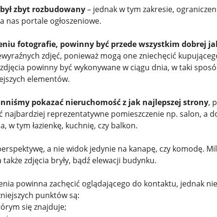
e był zbyt rozbudowany
– jednak w tym zakresie, ograniczen
a nas portale ogłoszeniowe.
niu fotografie, powinny być przede wszystkim dobrej ja
ewyraźnych zdjęć, ponieważ mogą one zniechęcić kupująceg
- zdjęcia powinny być wykonywane w ciągu dnia, w taki sposó
iejszych elementów.
nniśmy pokazać nieruchomość z jak najlepszej strony
, 
ić najbardziej reprezentatywne pomieszczenie np. salon, a d
, w tym łazienkę, kuchnię, czy balkon.
perspektywę, a nie widok jedynie na kanapę, czy komodę. Mi
 także zdjęcia bryły, bądź elewacji budynku.
enia powinna zachęcić oglądającego do kontaktu, jednak ni
niejszych punktów są:
órym się znajduje;