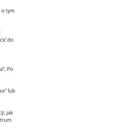
ą o tym
ć
cić do
a”. Po
ce” lub
i, jak
ntrum