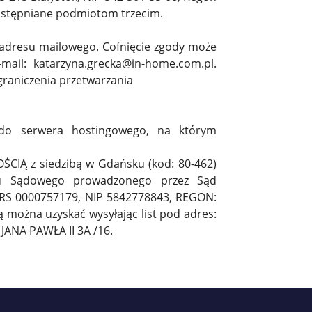
dostępniane podmiotom trzecim.
 adresu mailowego. Cofnięcie zgody może
mail: katarzyna.grecka@in-home.com.pl.
graniczenia przetwarzania
ń do serwera hostingowego, na którym
IĄ z siedzibą w Gdańsku (kod: 80-462)
tru Sądowego prowadzonego przez Sąd
RS 0000757179, NIP 5842778843, REGON:
można uzyskać wysyłając list pod adres:
ANA PAWŁA II 3A /16.