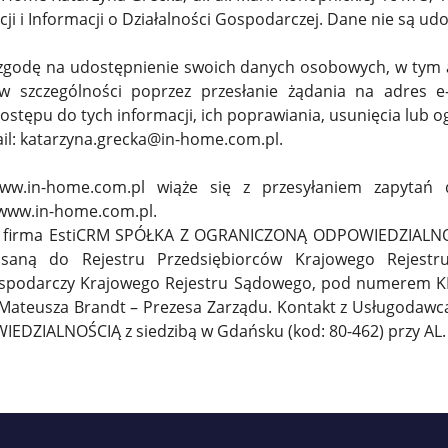
ji i Informacji o Działalności Gospodarczej. Dane nie są u
 zgodę na udostępnienie swoich danych osobowych, w tym
w szczególności poprzez przesłanie żądania na adres e-
stępu do tych informacji, ich poprawiania, usunięcia lub o
ail: katarzyna.grecka@in-home.com.pl.
www.in-home.com.pl wiąże się z przesyłaniem zapyta
 www.in-home.com.pl.
st firma EstiCRM SPÓŁKA Z OGRANICZONĄ ODPOWIEDZIALNOŚC
saną do Rejestru Przedsiębiorców Krajowego Rejes
Gospodarczy Krajowego Rejestru Sądowego, pod numerem K
ateusza Brandt – Prezesa Zarządu. Kontakt z Usługodawcą 
IALNOŚCIĄ z siedzibą w Gdańsku (kod: 80-462) przy AL. J