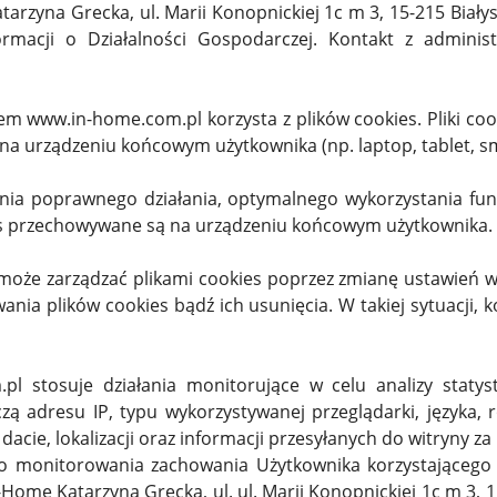
arzyna Grecka, ul. Marii Konopnickiej 1c m 3, 15-215 Biały
formacji o Działalności Gospodarczej. Kontakt z admini
 www.in-home.com.pl korzysta z plików cookies. Pliki cooki
na urządzeniu końcowym użytkownika (np. laptop, tablet, sm
nienia poprawnego działania, optymalnego wykorzystania fu
kies przechowywane są na urządzeniu końcowym użytkownika.
oże zarządzać plikami cookies poprzez zmianę ustawień w 
ania plików cookies bądź ich usunięcia. W takiej sytuacji,
pl stosuje działania monitorujące w celu analizy statys
zą adresu IP, typu wykorzystywanej przeglądarki, języka,
i dacie, lokalizacji oraz informacji przesyłanych do witryny 
o monitorowania zachowania Użytkownika korzystającego
Home Katarzyna Grecka, ul. ul. Marii Konopnickiej 1c m 3, 1