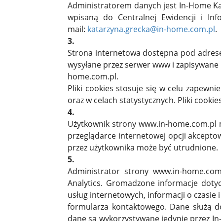
Administratorem danych jest In-Home Kat
wpisaną do Centralnej Ewidencji i In
mail:
katarzyna.grecka@in-home.com.pl
.
3.
Strona internetowa dostępna pod adresem
wysyłane przez serwer www i zapisywane 
home.com.pl.
Pliki cookies stosuje się w celu zapew
oraz w celach statystycznych. Pliki coo
4.
Użytkownik strony www.in-home.com.pl m
przeglądarce internetowej opcji akceptow
przez użytkownika może być utrudnione.
5.
Administrator strony www.in-home.com.
Analytics. Gromadzone informacje dotyc
usług internetowych, informacji o czasie 
formularza kontaktowego. Dane służą d
dane są wykorzystywane jedynie przez In-