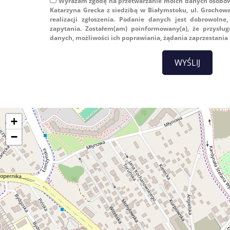
Wyrażam zgodę na przetwarzanie moich danych osobow
Katarzyna Grecka z siedzibą w Białymstoku, ul. Grochowa 
realizacji zgłoszenia. Podanie danych jest dobrowolne
zapytania. Zostałem(am) poinformowany(a), że przysłu
danych, możliwości ich poprawiania, żądania zaprzestania 
+
−