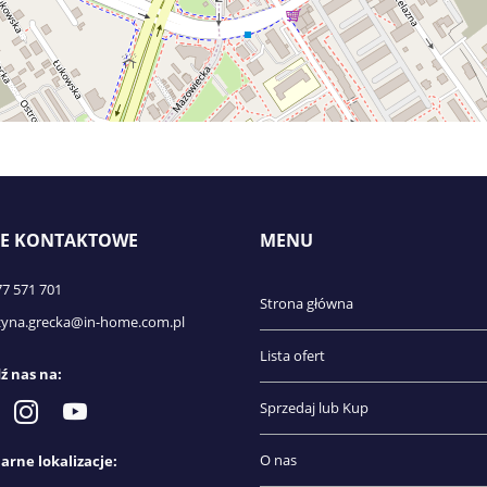
E KONTAKTOWE
MENU
77 571 701
Strona główna
zyna.grecka@in-home.com.pl
Lista ofert
ź nas na:
Sprzedaj lub Kup
O nas
arne lokalizacje: