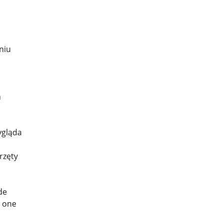
niu
h
ygląda
rzęty
de
ę one