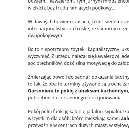
bowiem... kawalerom. Tym jurnym młodzieńcom
wielkich, bez trudu łamiących podkowy…
W dawnych bowiem czasach, jakieś siedemdziesi
internacjonalistyczną troskę, że samotny męż
dwupokojowym.
Bo to niepotrzebny zbytek i kapitalistyczny luks
wyczyniać. Z urzędu należał się kawalerowi je
socjotechników, dość silną motywację do zało
Zmierzając powoli do sedna i pokazania istotn
to tak, że oba te terminy używane są trochę zam
Garsoniera to pokój z aneksem kuchennym
potrzebne do codziennego funkcjonowania.
Pokój pełni funkcję salonu, jadalni i sypialni.
wszystkim dla osób, które mieszkają same.
Zal
przeważnie w centrach dużych miast, w stylow