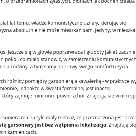
, o przedramionach żylastych, dłoniach jak bochen chleba
ąt lat temu, władze komunistyczne uznały, kierując się
czyzna absolutnie nie może mieszkań sam, jedyny, w mieszka
us. Jeszcze się w głowie poprzewraca i głupoty jakieś zacznie
den pokój, co miało stanowić, w zamierzeniu komunistycznyc
żenia rodziny, a tym samy poprawy swego komfortu życia.
ych różnicy pomiędzy garsonierą a kawalerką - w praktyce w
iennie, jednakże w kwestii formalnej jest inaczej.
, który zajmuje minimum powierzchni. Znajdują się w nim sp
 Garsoniera ma na tyle mały metraż, że przeznaczona jest prze
etą garsoniery jest bez wątpienia lokalizacja
. Znajdują si
ych kamienicach.