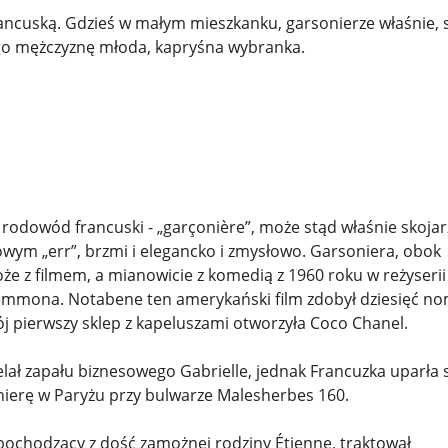
rancuską. Gdzieś w małym mieszkanku, garsonierze właśnie, 
ego mężczyznę młoda, kapryśna wybranka.
rodowód francuski - „garçonière”, może stąd właśnie skojar
ym „err”, brzmi i elegancko i zmysłowo. Garsoniera, obok
że z filmem, a mianowicie z komedią z 1960 roku w reżyserii
Lemmona. Notabene ten amerykański film zdobył dziesięć no
ój pierwszy sklep z kapeluszami otworzyła Coco Chanel.
elał zapału biznesowego Gabrielle, jednak Francuzka uparła s
nierę w Paryżu przy bulwarze Malesherbes 160.
 pochodzący z dość zamożnej rodziny Étienne, traktował