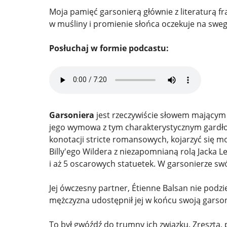
Moja pamięć garsonierą głównie z literaturą f
w muśliny i promienie słońca oczekuje na sw
Posłuchaj w formie podcastu:
Garsoniera
jest rzeczywiście słowem mającym 
jego wymowa z tym charakterystycznym gardłow
konotacji stricte romansowych, kojarzyć się mo
Billy'ego Wildera z niezapomnianą rolą Jacka 
i aż 5 oscarowych statuetek. W garsonierze sw
Jej ówczesny partner, Étienne Balsan nie podzi
mężczyzna udostępnił jej w końcu swoją garso
To był gwóźdź do trumny ich związku. Zresztą,