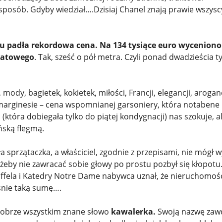
posób. Gdyby wiedział….Dzisiaj Chanel znają prawie wszysc
u padła rekordowa cena. Na 134 tysiące euro wyceniono
ratowego
. Tak, sześć o pół metra. Czyli ponad dwadzieścia t
 mody, bagietek, kokietek, miłości, Francji, elegancji, aroganc
marginesie – cena wspomnianej garsoniery, która notabene
(która dobiegała tylko do piątej kondygnacji) nas szokuje, a
ńską flegmą.
 sprzątaczka, a właściciel, zgodnie z przepisami, nie mógł 
eby nie zawracać sobie głowy po prostu pozbył się kłopotu.
iffela i Katedry Notre Dame nabywca uznał, że nieruchomość
aśnie taką sumę….
 dobrze wszystkim znane słowo
kawalerka.
Swoją nazwę zaw