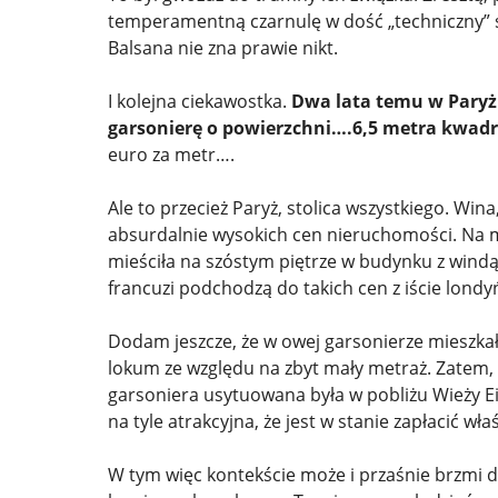
temperamentną czarnulę w dość „techniczny” s
Balsana nie zna prawie nikt.
I kolejna ciekawostka.
Dwa lata temu w Paryż
garsonierę o powierzchni….6,5 metra kwad
euro za metr….
Ale to przecież Paryż, stolica wszystkiego. Wina,
absurdalnie wysokich cen nieruchomości. Na 
mieściła na szóstym piętrze w budynku z windą 
francuzi podchodzą do takich cen z iście londy
Dodam jeszcze, że w owej garsonierze mieszkała
lokum ze względu na zbyt mały metraż. Zatem, ż
garsoniera usytuowana była w pobliżu Wieży E
na tyle atrakcyjna, że jest w stanie zapłacić wł
W tym więc kontekście może i przaśnie brzmi