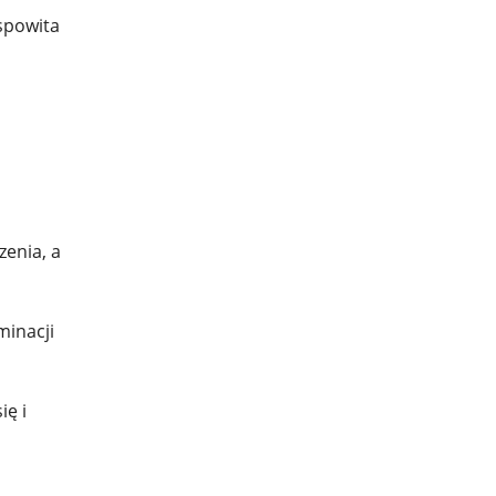
spowita
zenia, a
minacji
ię i