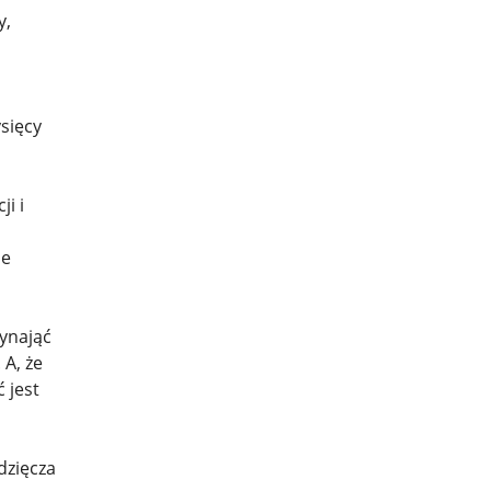
y,
ysięcy
ji i
le
wynająć
 A, że
 jest
dzięcza