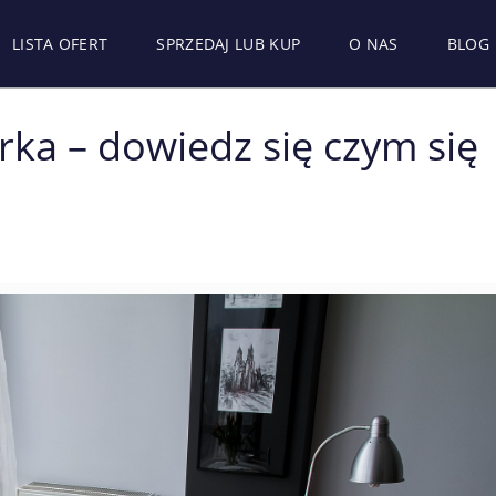
LISTA OFERT
SPRZEDAJ LUB KUP
O NAS
BLOG
rka – dowiedz się czym się