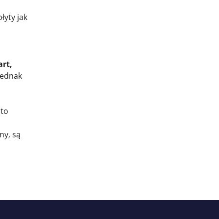
łyty jak
art,
jednak
 to
ny, są