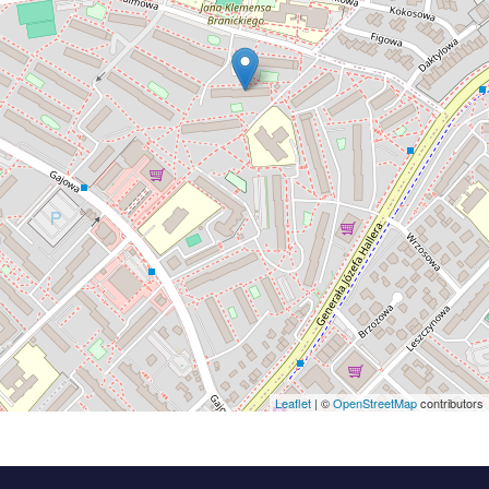
Leaflet
| ©
OpenStreetMap
contributors