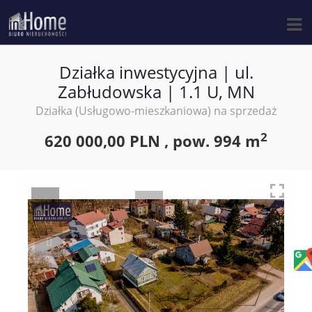
Działka inwestycyjna | ul.
Zabłudowska | 1.1 U, MN
Działka (Usługowo-mieszkaniowa) na sprzedaż
2
620 000,00 PLN ,
pow.
994 m