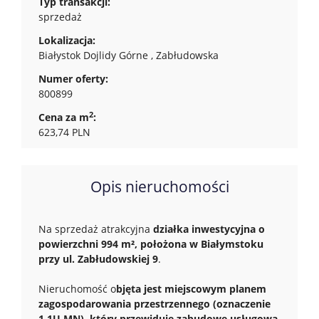
Typ transakcji:
sprzedaż
Lokalizacja:
Białystok Dojlidy Górne , Zabłudowska
Numer oferty:
800899
2
Cena za m
:
623,74 PLN
Opis nieruchomości
Na sprzedaż atrakcyjna
działka inwestycyjna o
powierzchni 994 m², położona w Białymstoku
przy ul. Zabłudowskiej 9
.
Nieruchomość o
bjęta jest miejscowym planem
zagospodarowania przestrzennego (oznaczenie
1.1U,MN), który przewiduje zabudowę usługową