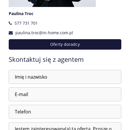
Paulina Troc
577 731 701
paulina.troc@in-home.com.pl
Oferty doradcy
Skontaktuj się z agentem