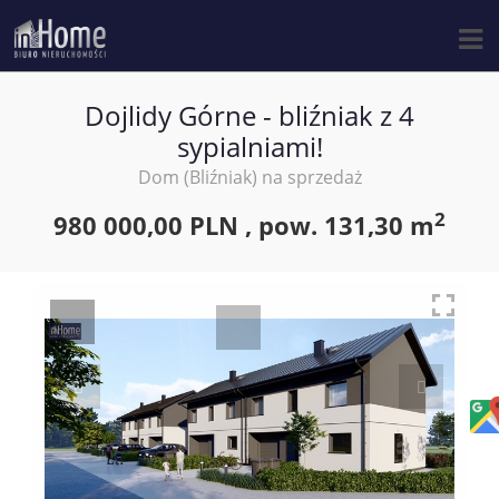
Dojlidy Górne - bliźniak z 4
sypialniami!
Dom (Bliźniak) na sprzedaż
2
980 000,00 PLN ,
pow.
131,30 m