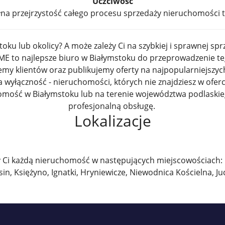
Uczciwość
łna przejrzystość całego procesu sprzedaży nieruchomości 
ku lub okolicy? A może zależy Ci na szybkiej i sprawnej s
ME to najlepsze biuro w Białymstoku do przeprowadzenie teg
my klientów oraz publikujemy oferty na najpopularniejszy
a wyłączność - nieruchomości, których nie znajdziesz w ofer
chomość w Białymstoku lub na terenie województwa podlaski
profesjonalną obsługę.
Lokalizacje
Ci każdą nieruchomość w następujących miejscowościach: Bi
in, Księżyno, Ignatki, Hryniewicze, Niewodnica Kościelna, J