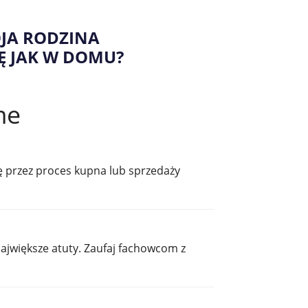
OJA RODZINA
Ę JAK W DOMU?
me
ę przez proces kupna lub sprzedaży
jwiększe atuty. Zaufaj fachowcom z