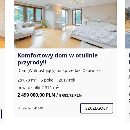
Komfortowy dom w otulinie
przyrody!!
Dom (Wolnostojący) na sprzedaż, Osowicze
2
287,78 m
5 pokoi
2017 rok
2
pow. działki 2 371 m
2 499 000,00 PLN
/
8 683,72 PLN
SZCZEGÓŁY
Nr oferty: 841140