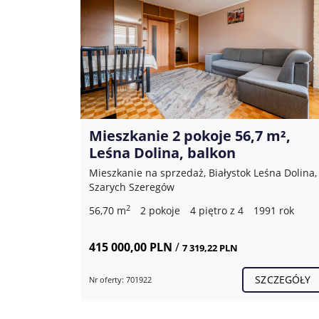
i
Mieszkanie 2 pokoje 56,7 m²,
Leśna Dolina, balkon
ule,
Mieszkanie na sprzedaż, Białystok Leśna Dolina,
Szarych Szeregów
2
56,70 m
2 pokoje
4 piętro z 4
1991 rok
415 000,00 PLN
/
7 319,22 PLN
CZEGÓŁY
SZCZEGÓŁY
Nr oferty: 701922