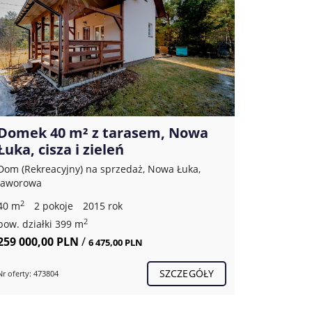
Domek 40 m² z tarasem, Nowa
2 poko
Łuka, cisza i zieleń
Piasto
Dom (Rekreacyjny) na sprzedaż, Nowa Łuka,
Mieszkanie
Jaworowa
Piastowsk
2
2
40 m
2 pokoje
2015 rok
32,20 m
2
pow. działki 399 m
259 000,00 PLN
/
299 000
6 475,00 PLN
SZCZEGÓŁY
Nr oferty: 473804
Nr oferty: 52