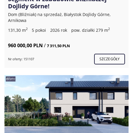
Dojlidy Górne!
Dom (Bliźniak) na sprzedaż, Białystok Dojlidy Górne,
Arnikowa
2
2
131,30 m
5 pokoi
2026 rok
pow. działki 279 m
960 000,00 PLN
/
7 311,50 PLN
SZCZEGÓŁY
Nr oferty: 151107