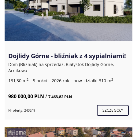
Dojlidy Górne - bliźniak z 4 sypialniami!
Dom (Bliźniak) na sprzedaż, Białystok Dojlidy Górne,
Arnikowa
2
2
131,30 m
5 pokoi
2026 rok
pow. działki 310 m
980 000,00 PLN
/
7 463,82 PLN
SZCZEGÓŁY
Nr oferty: 243249