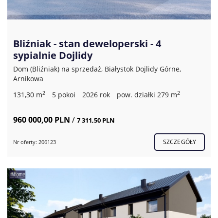
Bliźniak - stan deweloperski - 4
sypialnie Dojlidy
Dom (Bliźniak) na sprzedaż, Białystok Dojlidy Górne,
Arnikowa
2
2
131,30 m
5 pokoi
2026 rok
pow. działki 279 m
960 000,00 PLN
/
7 311,50 PLN
SZCZEGÓŁY
Nr oferty: 206123