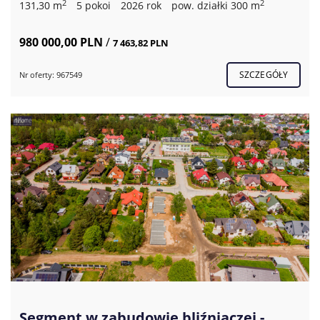
2
2
131,30 m
5 pokoi
2026 rok
pow. działki 300 m
980 000,00 PLN
/
7 463,82 PLN
SZCZEGÓŁY
Nr oferty: 967549
Segment w zabudowie bliźniaczej -